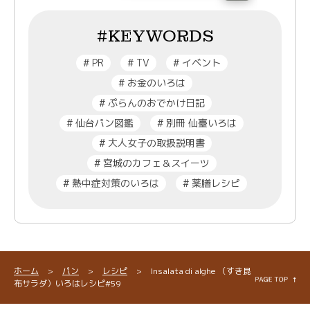
#KEYWORDS
#
PR
#
TV
#
イベント
#
お金のいろは
#
ぷらんのおでかけ日記
#
仙台パン図鑑
#
別冊 仙臺いろは
#
大人女子の取扱説明書
#
宮城のカフェ＆スイーツ
#
熱中症対策のいろは
#
薬膳レシピ
ホーム
>
パン
>
レシピ
>
Insalata di alghe （すき昆
布サラダ）いろはレシピ#59