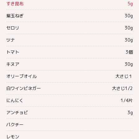
すき昆布
5g
紫玉ねぎ
30g
セロリ
30g
ツナ
30g
トマト
3個
キヌア
30g
オリーブオイル
大さじ１
白ワインビネガー
大さじ1/2
にんにく
1/4片
アンチョビ
3g
パクチー
レモン