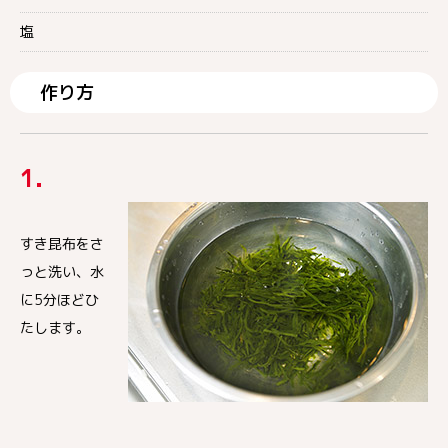
塩
作り方
1.
すき昆布をさ
っと洗い、水
に5分ほどひ
たします。