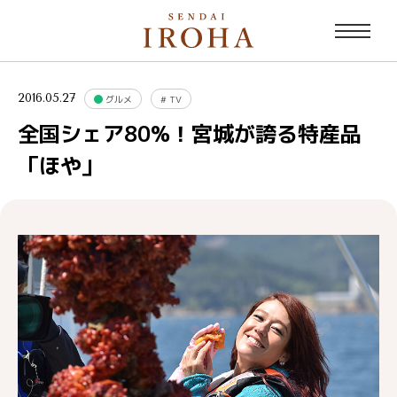
2016.05.27
グルメ
#
TV
全国シェア80%！宮城が誇る特産品
「ほや」