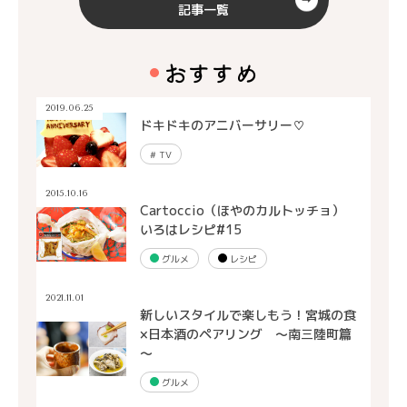
記事一覧
おすすめ
2019.06.25
ドキドキのアニバーサリー♡
#
TV
2015.10.16
Cartoccio（ほやのカルトッチョ）
いろはレシピ#15
グルメ
レシピ
2021.11.01
新しいスタイルで楽しもう！宮城の食
×日本酒のペアリング ～南三陸町篇
～
グルメ