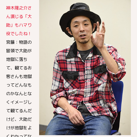
神木隆之介さ
ん演じる「大
助」もハマり
役でしたね！
宮藤：物語の
冒頭で大助が
地獄に落ち
て、観てるお
客さんも地獄
ってどんなも
のかなんとな
くイメージし
て観てるんだ
けど、大助だ
けが地獄をよ
くわかってな