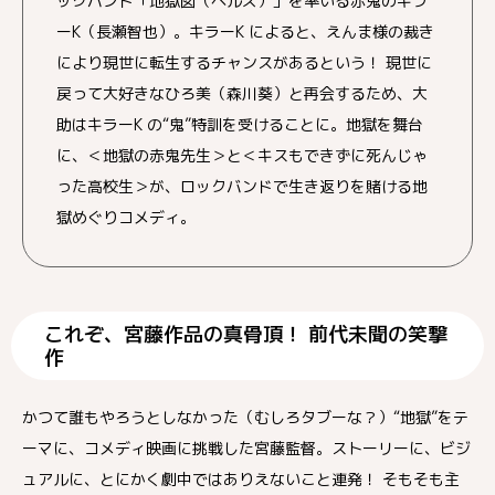
ックバンド「地獄図（ヘルズ）」を率いる赤鬼のキラ
ーK（長瀬智也）。キラーK によると、えんま様の裁き
により現世に転生するチャンスがあるという！ 現世に
戻って大好きなひろ美（森川葵）と再会するため、大
助はキラーK の“鬼”特訓を受けることに。地獄を舞台
に、＜地獄の赤鬼先生＞と＜キスもできずに死んじゃ
った高校生＞が、ロックバンドで生き返りを賭ける地
獄めぐりコメディ。
これぞ、宮藤作品の真骨頂！ 前代未聞の笑撃
作
かつて誰もやろうとしなかった（むしろタブーな？）“地獄”をテ
ーマに、コメディ映画に挑戦した宮藤監督。ストーリーに、ビジ
ュアルに、とにかく劇中ではありえないこと連発！ そもそも主