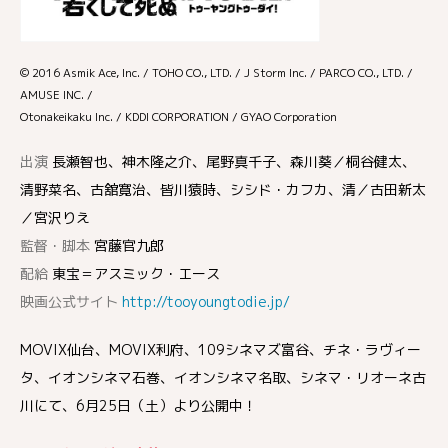
© 2016 Asmik Ace, Inc. / TOHO CO., LTD. / J Storm Inc. / PARCO CO., LTD. /
AMUSE INC. /
Otonakeikaku Inc. / KDDI CORPORATION / GYAO Corporation
出演
長瀬智也、神木隆之介、尾野真千子、森川葵／桐谷健太、
清野菜名、古舘寛治、皆川猿時、シシド・カフカ、清／古田新太
／宮沢りえ
監督・脚本
宮藤官九郎
配給
東宝＝アスミック・エース
映画公式サイト
http://tooyoungtodie.jp/
MOVIX仙台、MOVIX利府、109シネマズ富谷、チネ・ラヴィー
タ、イオンシネマ石巻、イオンシネマ名取、シネマ・リオーネ古
川にて、6月25日（土）より公開中！