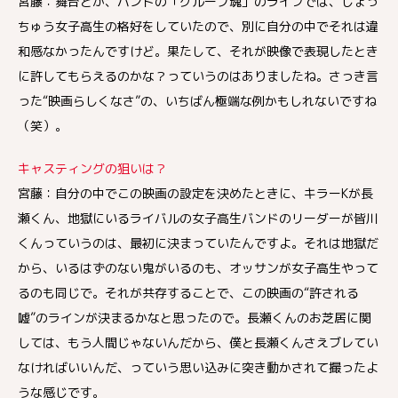
宮藤：舞台とか、バンドの「グループ魂」のライブでは、しょっ
ちゅう女子高生の格好をしていたので、別に自分の中でそれは違
和感なかったんですけど。果たして、それが映像で表現したとき
に許してもらえるのかな？っていうのはありましたね。さっき言
った“映画らしくなさ”の、いちばん極端な例かもしれないですね
（笑）。
キャスティングの狙いは？
宮藤：自分の中でこの映画の設定を決めたときに、キラーKが長
瀬くん、地獄にいるライバルの女子高生バンドのリーダーが皆川
くんっていうのは、最初に決まっていたんですよ。それは地獄だ
から、いるはずのない鬼がいるのも、オッサンが女子高生やって
るのも同じで。それが共存することで、この映画の“許される
嘘”のラインが決まるかなと思ったので。長瀬くんのお芝居に関
しては、もう人間じゃないんだから、僕と長瀬くんさえブレてい
なければいいんだ、っていう思い込みに突き動かされて撮ったよ
うな感じです。