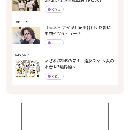
梨和也×土屋太鳳出演『PとJK』
くらし
2015.10.26
『ラスト ナイツ』紀里谷和明監督に
単独インタビュー！
くらし
2016.09.15
≪どれがSNSのマナー違反？≫ 〜女の
本音 NG境界線〜
くらし