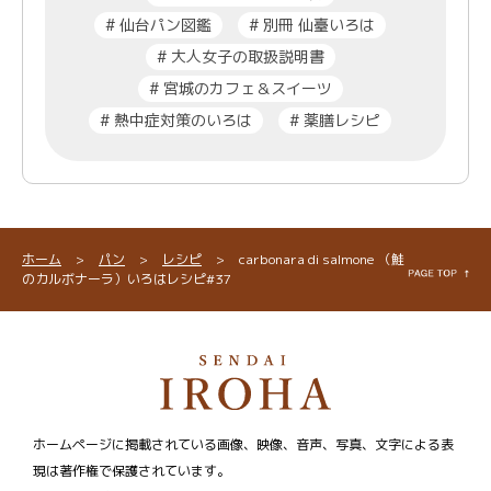
#
仙台パン図鑑
#
別冊 仙臺いろは
#
大人女子の取扱説明書
#
宮城のカフェ＆スイーツ
#
熱中症対策のいろは
#
薬膳レシピ
ホーム
>
パン
>
レシピ
>
carbonara di salmone （鮭
のカルボナーラ）いろはレシピ#37
ホームページに掲載されている画像、映像、音声、写真、文字による表
現は著作権で保護されています。