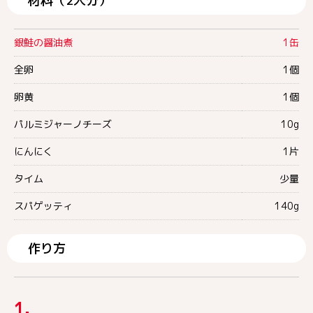
材料（2人分）
銀鮭の醤油煮
1缶
全卵
1個
卵黄
1個
パルミジャーノチーズ
10g
にんにく
1片
タイム
少量
スパゲッティ
140g
作り方
1.