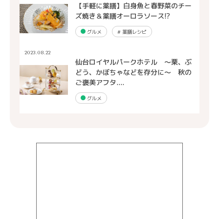
【手軽に薬膳】白身魚と春野菜のチー
ズ焼き＆薬膳オーロラソース!?
グルメ
#
薬膳レシピ
2023.08.22
仙台ロイヤルパークホテル ～栗、ぶ
どう、かぼちゃなどを存分に～ 秋の
ご褒美アフタ....
グルメ