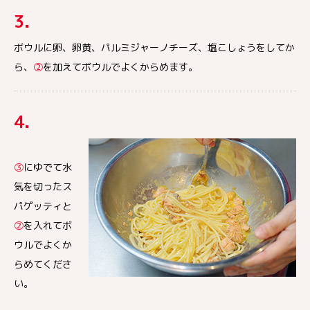
3.
ボウルに卵、卵黄、パルミジャーノチーズ、塩こしょうをしてか
ら、
②
を加えてボウルでよくからめます。
4.
③
にゆでて水
気を切ったス
パゲッティと
②
を入れてボ
ウルでよくか
らめてくださ
い。