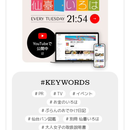
#KEYWORDS
#
PR
#
TV
#
イベント
#
お金のいろは
#
ぷらんのおでかけ日記
#
仙台パン図鑑
#
別冊 仙臺いろは
#
大人女子の取扱説明書