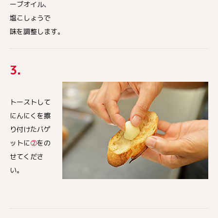
ーブオイル、
塩こしょうで
味を調整します。
3.
トーストして
にんにくを擦
り付けたバゲ
ットに
②
をの
せてくださ
い。