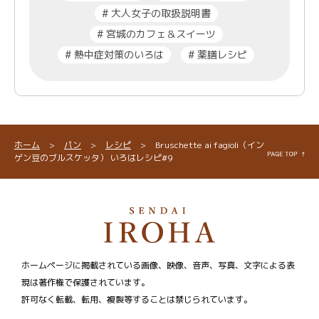
#
大人女子の取扱説明書
#
宮城のカフェ＆スイーツ
#
熱中症対策のいろは
#
薬膳レシピ
ホーム
>
パン
>
レシピ
>
Bruschette ai fagioli（イン
ゲン豆のブルスケッタ） いろはレシピ#9
ホームページに掲載されている画像、映像、音声、写真、文字による表
現は著作権で保護されています。
許可なく転載、転用、複製等することは禁じられています。