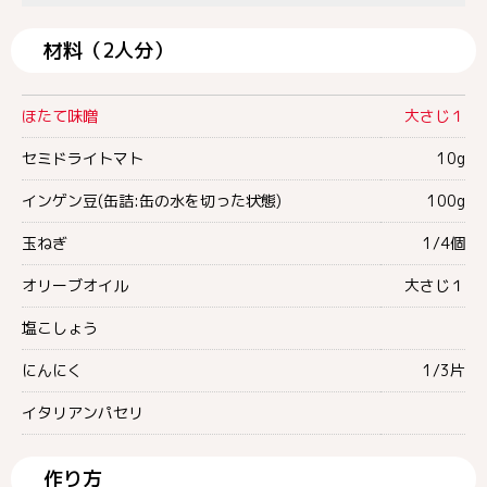
材料（2人分）
ほたて味噌
大さじ１
セミドライトマト
10g
インゲン豆(缶詰:缶の水を切った状態)
100g
玉ねぎ
1/4個
オリーブオイル
大さじ１
塩こしょう
にんにく
1/3片
イタリアンパセリ
作り方