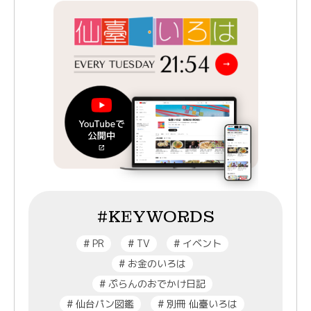
#KEYWORDS
#
PR
#
TV
#
イベント
#
お金のいろは
#
ぷらんのおでかけ日記
#
仙台パン図鑑
#
別冊 仙臺いろは