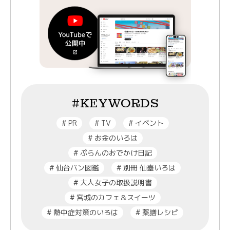
#KEYWORDS
#
PR
#
TV
#
イベント
#
お金のいろは
#
ぷらんのおでかけ日記
#
仙台パン図鑑
#
別冊 仙臺いろは
#
大人女子の取扱説明書
#
宮城のカフェ＆スイーツ
#
熱中症対策のいろは
#
薬膳レシピ