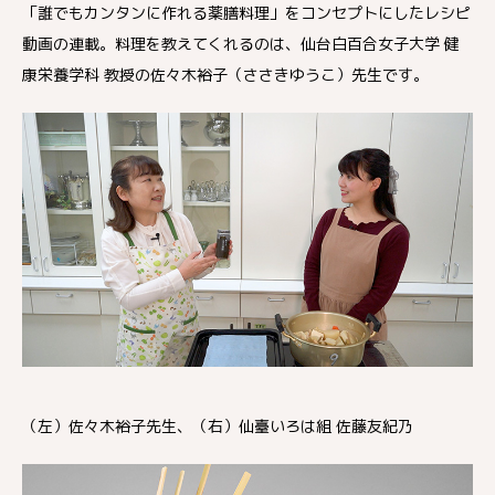
「誰でもカンタンに作れる薬膳料理」をコンセプトにしたレシピ
動画の連載。料理を教えてくれるのは、仙台白百合女子大学 健
康栄養学科 教授の佐々木裕子（ささきゆうこ）先生です。
（左）佐々木裕子先生、（右）仙臺いろは組 佐藤友紀乃