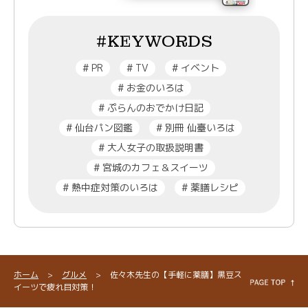
#KEYWORDS
#
PR
#
TV
#
イベント
#
お金のいろは
#
ぷらんのおでかけ日記
#
仙台パン図鑑
#
別冊 仙臺いろは
#
大人女子の取扱説明書
#
宮城のカフェ＆スイーツ
#
熱中症対策のいろは
#
薬膳レシピ
ホーム
>
グルメ
>
佐々木先生の【手軽に薬膳】黒豆ス
イーツで疲れ目対策！