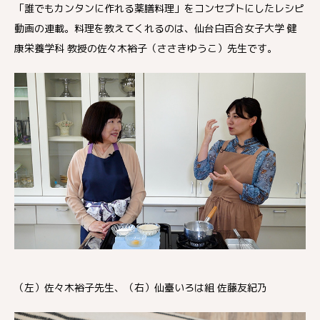
「誰でもカンタンに作れる薬膳料理」をコンセプトにしたレシピ
動画の連載。料理を教えてくれるのは、仙台白百合女子大学 健
康栄養学科 教授の佐々木裕子（ささきゆうこ）先生です。
（左）佐々木裕子先生、（右）仙臺いろは組 佐藤友紀乃