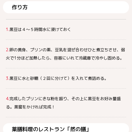
作り方
1.
黒豆は４～５時間水に浸けておく
2.
卵の黄身、プリンの素、豆乳を混ぜ合わせひと煮立ちさせ、弱
火で1分ほど加熱したら、容器にいれて冷蔵庫で冷やし固める。
3.
黒豆に水と砂糖（２回に分けて）を入れて煮詰める。
4.
完成したプリンにきな粉を振り、その上に黒豆をお好み量盛
る。黒蜜をかければ完成！
薬膳料理のレストラン「然の膳」