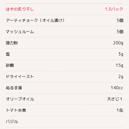
ほやの炙り干し
1.5パック
アーティチョーク（オイル漬け）
5個
マッシュルーム
5個
強力粉
200g
塩
3g
砂糖
15g
ドライイースト
2g
ぬるま湯
140cc
オリーブオイル
大さじ１
トマト水煮
1缶
バジル