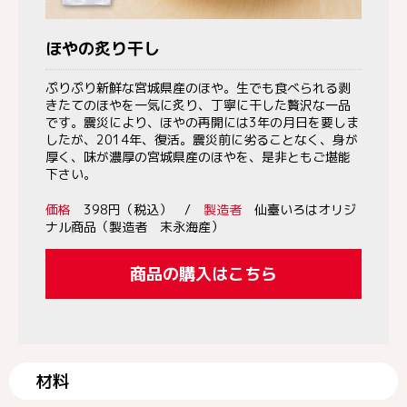
ほやの炙り干し
ぷりぷり新鮮な宮城県産のほや。生でも食べられる剥
きたてのほやを一気に炙り、丁寧に干した贅沢な一品
です。震災により、ほやの再開には3年の月日を要しま
したが、2014年、復活。震災前に劣ることなく、身が
厚く、味が濃厚の宮城県産のほやを、是非ともご堪能
下さい。
価格
398円（税込） /
製造者
仙臺いろはオリジ
ナル商品（製造者 末永海産）
商品の購入はこちら
材料