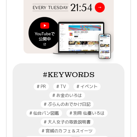
#KEYWORDS
#
PR
#
TV
#
イベント
#
お金のいろは
#
ぷらんのおでかけ日記
#
仙台パン図鑑
#
別冊 仙臺いろは
#
大人女子の取扱説明書
#
宮城のカフェ＆スイーツ