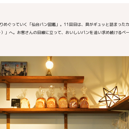
りめぐっていく「仙台パン図鑑」。11回目は、具がギュッと詰まった
ーカリー）」へ。お客さんの目線に立って、おいしいパンを追い求め続ける