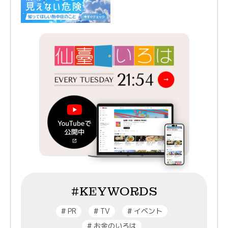
#KEYWORDS
#
PR
#
TV
#
イベント
#
お金のいろは