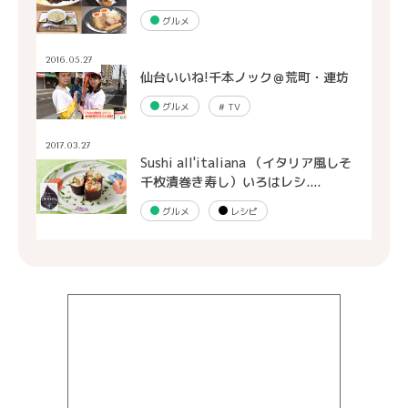
グルメ
2016.05.27
仙台いいね!千本ノック＠荒町・連坊
グルメ
#
TV
2017.03.27
Sushi all'italiana （イタリア風しそ
千枚漬巻き寿し）いろはレシ....
グルメ
レシピ