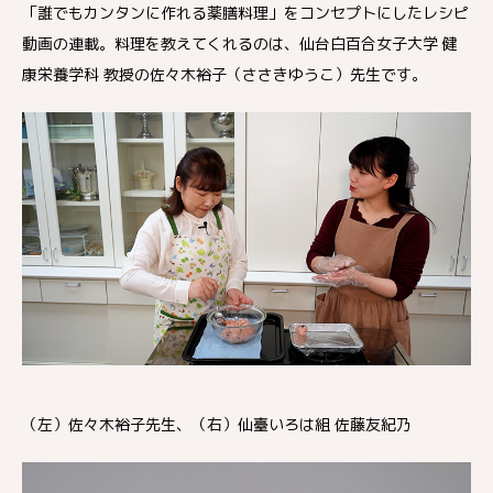
「誰でもカンタンに作れる薬膳料理」をコンセプトにしたレシピ
動画の連載。料理を教えてくれるのは、仙台白百合女子大学 健
康栄養学科 教授の佐々木裕子（ささきゆうこ）先生です。
（左）佐々木裕子先生、（右）仙臺いろは組 佐藤友紀乃