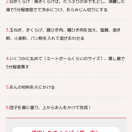
2.
白きくらげ・黒きくらげは、たっぷりの水でもどし、沸騰した
湯で5分程度茹でて冷水につけ、あらみじん切りにする
3.
玉ねぎ、きくらげ、豚ひき肉、鶏ひき肉を加え、塩麹、溶き
卵、小麦粉、パン粉を入れて混ぜあわせる
4.
いくつかに丸めて（ミートボールくらいのサイズ）、蒸し器で
5分程度蒸す
5.
あんの材料を火にかける
6.
団子を器に盛り、上からあんをかけて完成！