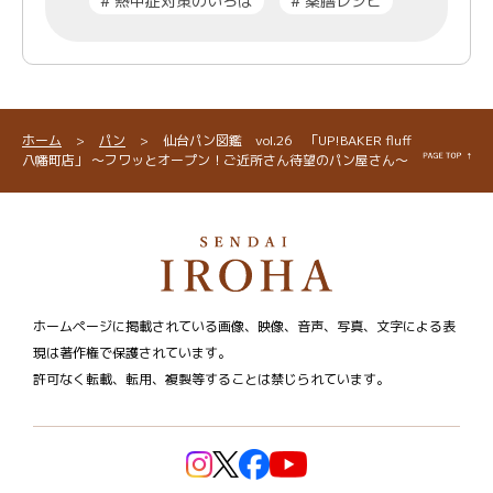
#
熱中症対策のいろは
#
薬膳レシピ
ホーム
>
パン
>
仙台パン図鑑 vol.26 「UP!BAKER fluff
八幡町店」 ～フワッとオープン！ご近所さん待望のパン屋さん～
ホームページに掲載されている画像、映像、音声、写真、文字による表
現は著作権で保護されています。
許可なく転載、転用、複製等することは禁じられています。