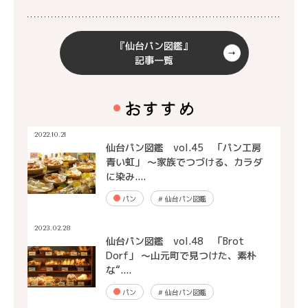
『仙台パン図鑑』
記事一覧
おすすめ
2022.10.21
仙台パン図鑑 vol.45 「パン工房
青い虹」 ～家族でつづける、カラダ
に染み....
パン
#
仙台パン図鑑
2023.02.28
仙台パン図鑑 vol.48 「Brot
Dorf」 ～山元町で見つけた、素朴
な“....
パン
#
仙台パン図鑑