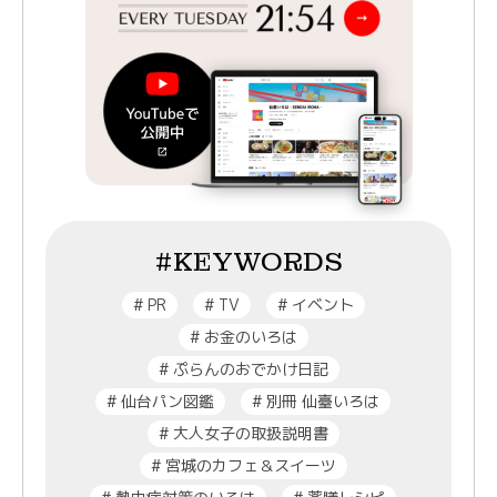
#KEYWORDS
#
PR
#
TV
#
イベント
#
お金のいろは
#
ぷらんのおでかけ日記
#
仙台パン図鑑
#
別冊 仙臺いろは
#
大人女子の取扱説明書
#
宮城のカフェ＆スイーツ