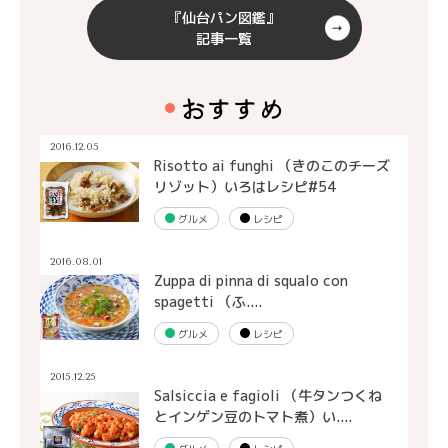
『仙台パン図鑑』
記事一覧
おすすめ
2016.12.05
Risotto ai funghi （きのこのチーズ
リゾット）いろはレシピ#54
グルメ
レシピ
2016.08.01
Zuppa di pinna di squalo con
spagetti （ふ....
グルメ
レシピ
2015.12.25
Salsiccia e fagioli （牛タンつくね
とインゲン豆のトマト煮）い....