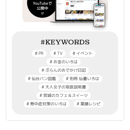
#KEYWORDS
#
PR
#
TV
#
イベント
#
お金のいろは
#
ぷらんのおでかけ日記
#
仙台パン図鑑
#
別冊 仙臺いろは
#
大人女子の取扱説明書
#
宮城のカフェ＆スイーツ
#
熱中症対策のいろは
#
薬膳レシピ