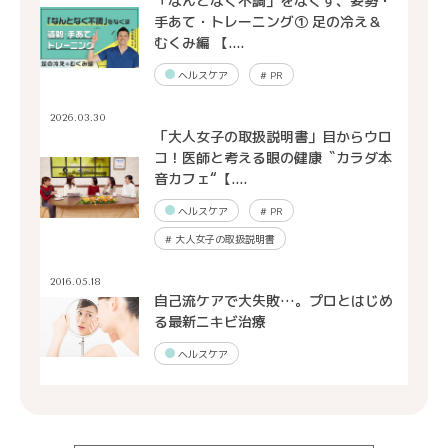
「なんとなく不調」をなくす、姿勢・
手あて・トレーニング① 足の冷え＆
むくみ編 【....
ヘルスケア
#
PR
2026.03.30
「大人女子の取扱説明書」目からウロ
コ！医師と考える眼の健康〝カラダ本
音カフェ“【....
ヘルスケア
#
PR
#
大人女子の取扱説明書
2016.05.18
自己流ケアで大失敗…。プロとはじめ
る最新ニキビ治療
ヘルスケア