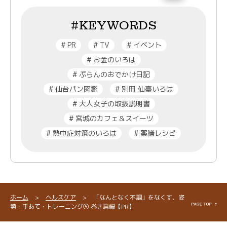
#KEYWORDS
#
PR
#
TV
#
イベント
#
お金のいろは
#
ぷらんのおでかけ日記
#
仙台パン図鑑
#
別冊 仙臺いろは
#
大人女子の取扱説明書
#
宮城のカフェ＆スイーツ
#
熱中症対策のいろは
#
薬膳レシピ
ホーム
>
ヘルスケア
>
「なんとなく不調」をなくす、姿
勢・手あて・トレーニング⑤ 巻き肩編【PR】