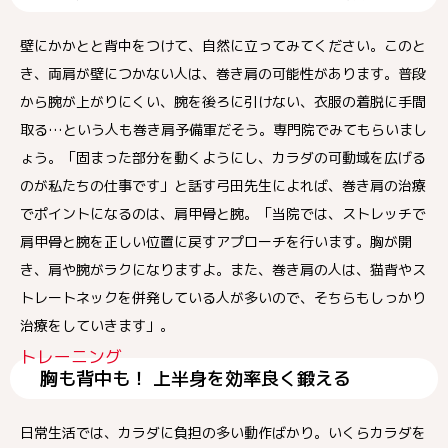
壁にかかとと背中をつけて、自然に立ってみてください。このと
き、両肩が壁につかない人は、巻き肩の可能性があります。普段
から腕が上がりにくい、腕を後ろに引けない、衣服の着脱に手間
取る…という人も巻き肩予備軍だそう。専門院でみてもらいまし
ょう。「固まった部分を動くようにし、カラダの可動域を広げる
のが私たちの仕事です」と話す弓田先生によれば、巻き肩の治療
でポイントになるのは、肩甲骨と腕。「当院では、ストレッチで
肩甲骨と腕を正しい位置に戻すアプローチを行います。胸が開
き、肩や腕がラクになりますよ。また、巻き肩の人は、猫背やス
トレートネックを併発している人が多いので、そちらもしっかり
治療をしていきます」。
トレーニング
胸も背中も！ 上半身を効率良く鍛える
日常生活では、カラダに負担の多い動作ばかり。いくらカラダを