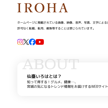
ホームページに掲載されている画像、映像、音声、写真、文字による
許可なく転載、転用、複製等することは禁じられています。
ABOUT
仙臺いろはとは？
知って得する！グルメ、健康…、
宮城の気になるトレンド情報をお届けするWEBサイ