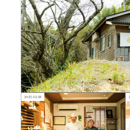
2025.02.28