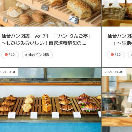
仙台パン図鑑 vol.71 「パン りんご亭」
仙台パン図鑑
～しみじみおいしい！自家培養酵母の....
ー」～生地の
パン
パン
#
仙台パン図鑑
2024.10.31
2024.09.30