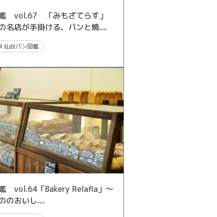
 vol.67 「みもざてらす」
名店が手掛ける、パンと焼....
#
仙台パン図鑑
vol.64「Bakery Relafla」～
のおいし....