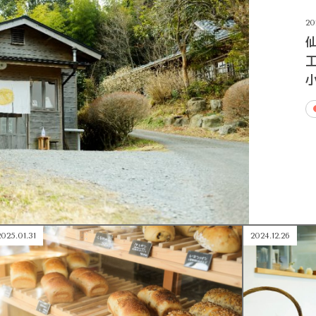
20
小
2025.01.31
2024.12.26