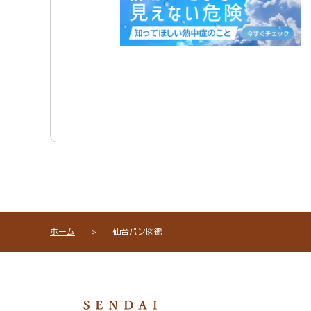
ホーム
>
仙台パン図鑑