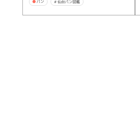
パン
#
仙台パン図鑑