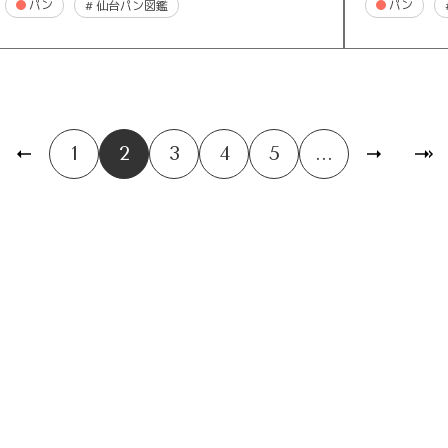
パン
パン
#
仙台パン図鑑
前の
次の
最後
ペー
1
2
3
4
5
...
ペー
のペ
ジ
ジ
ージ