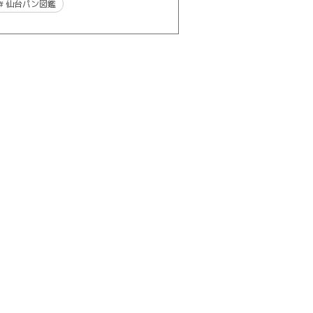
#
仙台パン図鑑