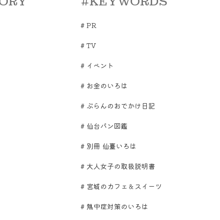
ORY
#KEYWORDS
#
PR
#
TV
#
イベント
#
お金のいろは
#
ぷらんのおでかけ日記
#
仙台パン図鑑
#
別冊 仙臺いろは
#
大人女子の取扱説明書
#
宮城のカフェ＆スイーツ
#
熱中症対策のいろは