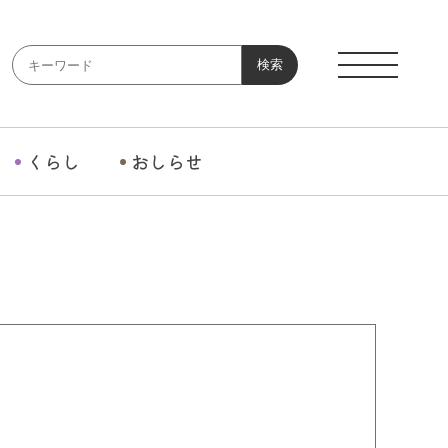
検索
くらし
おしらせ