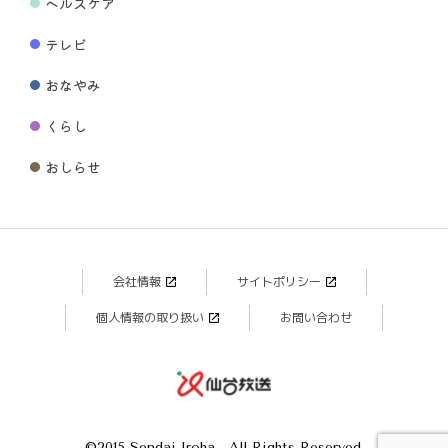
ヘルスケア
テレビ
おなやみ
くらし
おしらせ
会社情報
サイトポリシー
個人情報の取り扱い
お問い合わせ
©2015 Sendai Iroha , All Rights Reserved.