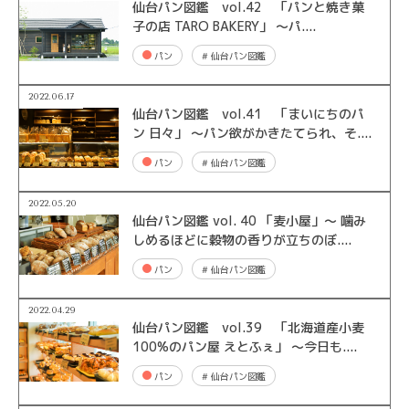
仙台パン図鑑 vol.42 「パンと焼き菓
子の店 TARO BAKERY」 ～パ....
パン
#
仙台パン図鑑
2022.06.17
仙台パン図鑑 vol.41 「まいにちのパ
ン 日々」 ～パン欲がかきたてられ、そ....
パン
#
仙台パン図鑑
2022.05.20
仙台パン図鑑 vol. 40 「麦小屋」～ 噛み
しめるほどに穀物の香りが立ちのぼ....
パン
#
仙台パン図鑑
2022.04.29
仙台パン図鑑 vol.39 「北海道産小麦
100%のパン屋 えとふぇ」 ～今日も....
パン
#
仙台パン図鑑