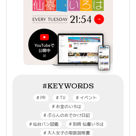
#KEYWORDS
#
PR
#
TV
#
イベント
#
お金のいろは
#
ぷらんのおでかけ日記
#
仙台パン図鑑
#
別冊 仙臺いろは
#
大人女子の取扱説明書