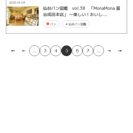
2022.04.08
仙台パン図鑑 vol.38 「MonaMona 富
谷成田本店」 ～楽しい！おいし....
パン
#
仙台パン図鑑
最初
前の
次の
最後
のペ
ペー
...
3
4
5
6
7
...
ペー
のペ
ージ
ジ
ジ
ージ