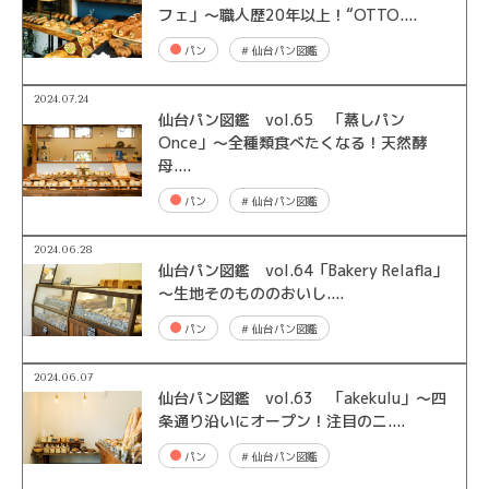
フェ」～職人歴20年以上！“OTTO....
パン
#
仙台パン図鑑
2024.07.24
仙台パン図鑑 vol.65 「蒸しパン
Once」～全種類食べたくなる！天然酵
母....
パン
#
仙台パン図鑑
2024.06.28
仙台パン図鑑 vol.64「Bakery Relafla」
～生地そのもののおいし....
パン
#
仙台パン図鑑
2024.06.07
仙台パン図鑑 vol.63 「akekulu」～四
条通り沿いにオープン！注目のニ....
パン
#
仙台パン図鑑