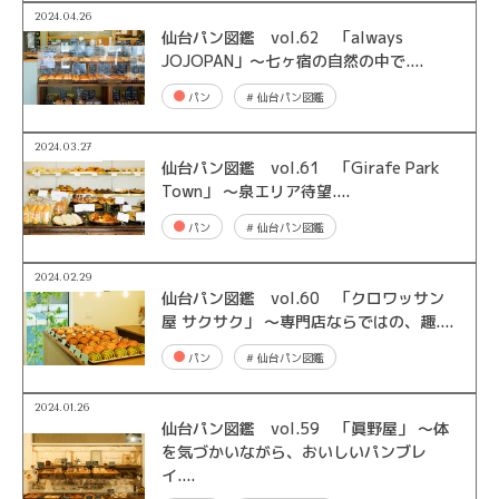
2024.04.26
仙台パン図鑑 vol.62 「always
JOJOPAN」～七ヶ宿の自然の中で....
パン
#
仙台パン図鑑
2024.03.27
仙台パン図鑑 vol.61 「Girafe Park
Town」 ～泉エリア待望....
パン
#
仙台パン図鑑
2024.02.29
仙台パン図鑑 vol.60 「クロワッサン
屋 サクサク」 ～専門店ならではの、趣....
パン
#
仙台パン図鑑
2024.01.26
仙台パン図鑑 vol.59 「眞野屋」 ～体
を気づかいながら、おいしいパンブレ
イ....