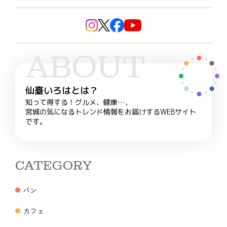
ABOUT
仙臺いろはとは？
知って得する！グルメ、健康…、
宮城の気になるトレンド情報をお届けするWEBサイト
です。
CATEGORY
パン
カフェ