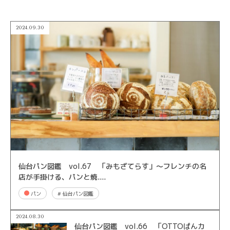
2024.09.30
仙台パン図鑑 vol.67 「みもざてらす」～フレンチの名
店が手掛ける、パンと焼....
パン
#
仙台パン図鑑
2024.08.30
仙台パン図鑑 vol.66 「OTTOぱんカ