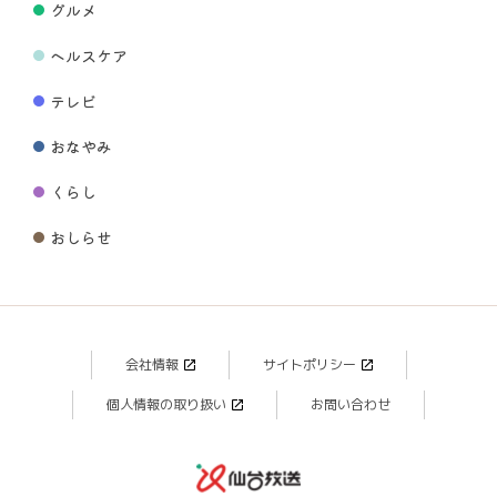
グルメ
ヘルスケア
テレビ
おなやみ
くらし
おしらせ
会社情報
サイトポリシー
個人情報の取り扱い
お問い合わせ