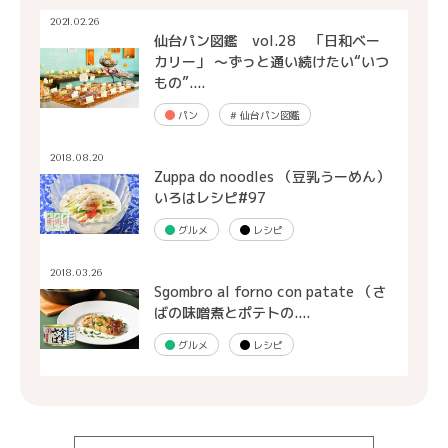
2021.02.26
仙台パン図鑑 vol.28 「日和ベー
カリー」 ～ずっと通い続けたい“いつ
もの”....
パン
#
仙台パン図鑑
2018.08.20
Zuppa do noodles （豆乳うーめん）
いろはレシピ#97
グルメ
レシピ
2018.03.26
Sgombro al forno con patate （さ
ばの味噌煮とポテトの....
グルメ
レシピ