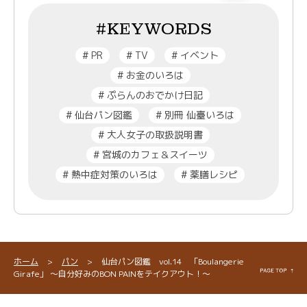
#KEYWORDS
#
PR
#
TV
#
イベント
#
お金のいろは
#
ぷらんのおでかけ日記
#
仙台パン図鑑
#
別冊 仙臺いろは
#
大人女子の取扱説明書
#
宮城のカフェ＆スイーツ
#
熱中症対策のいろは
#
薬膳レシピ
ホーム
>
パン
>
仙台パン図鑑 vol.14 「Boulangerie
Girafe」 ～自分好みのBON PAINをテイクアウト！～