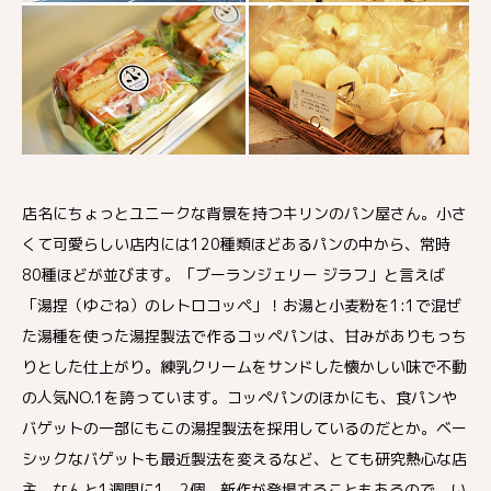
店名にちょっとユニークな背景を持つキリンのパン屋さん。小さ
くて可愛らしい店内には120種類ほどあるパンの中から、常時
80種ほどが並びます。「ブーランジェリー ジラフ」と言えば
「湯捏（ゆごね）のレトロコッペ」！お湯と小麦粉を1:1で混ぜ
た湯種を使った湯捏製法で作るコッペパンは、甘みがありもっち
りとした仕上がり。練乳クリームをサンドした懐かしい味で不動
の人気NO.1を誇っています。コッペパンのほかにも、食パンや
バゲットの一部にもこの湯捏製法を採用しているのだとか。ベー
シックなバゲットも最近製法を変えるなど、とても研究熱心な店
主。なんと1週間に1、2個、新作が登場することもあるので、い